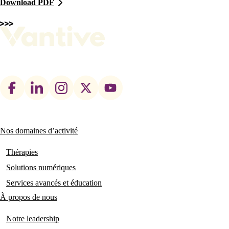
Download PDF
Footer
social
links
Nos domaines d’activité
Main
navigation
Thérapies
Solutions numériques
Services avancés et éducation
À propos de nous
Notre leadership