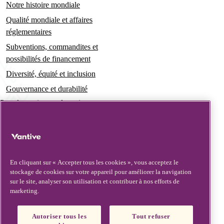
Notre histoire mondiale
Qualité mondiale et affaires
réglementaires
Subventions, commandites et
possibilités de financement
Diversité, équité et inclusion
Gouvernance et durabilité
Pour les patients et les soignants
Actualités
Communiqués de presse
Informations et perspectives
En cliquant sur « Accepter tous les cookies », vous acceptez le
stockage de cookies sur votre appareil pour améliorer la navigation
Contact et assistance
sur le site, analyser son utilisation et contribuer à nos efforts de
marketing.
Nous contacter
Mises à jour de sécurité
Autoriser tous les
Tout refuser
Mises à jour de produits